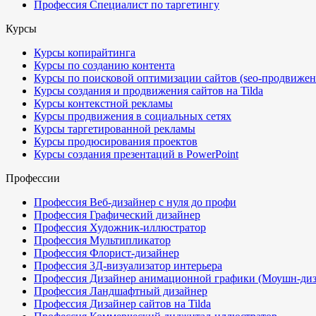
Профессия Специалист по таргетингу
Курсы
Курсы копирайтинга
Курсы по созданию контента
Курсы по поисковой оптимизации сайтов (seo-продвижен
Курсы создания и продвижения сайтов на Tilda
Курсы контекстной рекламы
Курсы продвижения в социальных сетях
Курсы таргетированной рекламы
Курсы продюсирования проектов
Курсы создания презентаций в PowerPoint
Профессии
Профессия Веб-дизайнер с нуля до профи
Профессия Графический дизайнер
Профессия Художник-иллюстратор
Профессия Мультипликатор
Профессия Флорист-дизайнер
Профессия 3Д-визуализатор интерьера
Профессия Дизайнер анимационной графики (Моушн-диз
Профессия Ландшафтный дизайнер
Профессия Дизайнер сайтов на Tilda