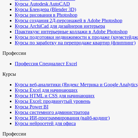
Курсы Autodesk AutoCAD
Курсы Блендера (Blender 3D)
Курсы рисования в Photoshop
Курсы создания 2Д-персонажей в Adobe Photoshop
Курсы ArchiCad для дизайнеров интерьера
Практикум: интерьерные коллажи в Adobe Photoshop
Курсы подготовки недвижимости к продаже (хоумстейдж
Курсы по заработку на перепродаже квартир (флиппинг)
Профессии
Профессия Специалист Excel
Курсы
Курсы веб-аналитики (Яндекс Метрика и Google Analytics
Курсы Excel для начинающих
Курсы HTML и CSS для начинающих
Курсы Excel: продвинутый уровень
Курсы Power BI
Курсы системного администратора
Курсы ИИ-программирования (вайб-кодинг)
Курсы нейросетей для офиса
Профессии