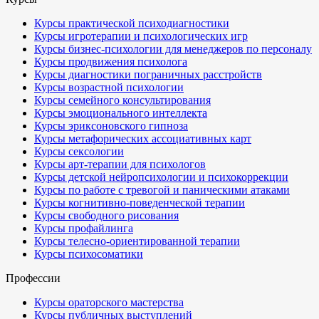
Курсы практической психодиагностики
Курсы игротерапии и психологических игр
Курсы бизнес-психологии для менеджеров по персоналу
Курсы продвижения психолога
Курсы диагностики пограничных расстройств
Курсы возрастной психологии
Курсы семейного консультирования
Курсы эмоционального интеллекта
Курсы эриксоновского гипноза
Курсы метафорических ассоциативных карт
Курсы сексологии
Курсы арт-терапии для психологов
Курсы детской нейропсихологии и психокоррекции
Курсы по работе с тревогой и паническими атаками
Курсы когнитивно-поведенческой терапии
Курсы свободного рисования
Курсы профайлинга
Курсы телесно-ориентированной терапии
Курсы психосоматики
Профессии
Курсы ораторского мастерства
Курсы публичных выступлений