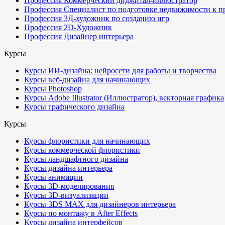
Профессия Коммерческий диджитал-иллюстратор
Профессия Специалист по подготовке недвижимости к п
Профессия 3Д-художник по созданию игр
Профессия 2D-Художник
Профессия Дизайнер интерьера
Курсы
Курсы ИИ-дизайна: нейросети для работы и творчества
Курсы веб-дизайна для начинающих
Курсы Photoshop
Курсы Adobe Illustrator (Иллюстратор), векторная графика
Курсы графического дизайна
Курсы
Курсы флористики для начинающих
Курсы коммерческой флористики
Курсы ландшафтного дизайна
Курсы дизайна интерьера
Курсы анимации
Курсы 3D-моделирования
Курсы 3D-визуализации
Курсы 3DS MAX для дизайнеров интерьера
Курсы по монтажу в After Effects
Курсы дизайна интерфейсов