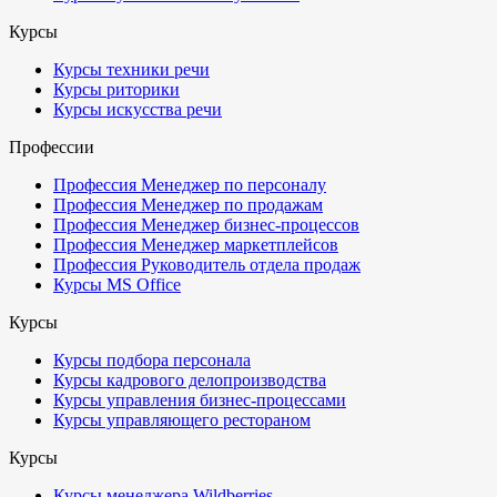
Курсы
Курсы техники речи
Курсы риторики
Курсы искусства речи
Профессии
Профессия Менеджер по персоналу
Профессия Менеджер по продажам
Профессия Менеджер бизнес-процессов
Профессия Менеджер маркетплейсов
Профессия Руководитель отдела продаж
Курсы MS Office
Курсы
Курсы подбора персонала
Курсы кадрового делопроизводства
Курсы управления бизнес-процессами
Курсы управляющего рестораном
Курсы
Курсы менеджера Wildberries