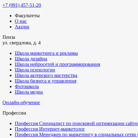
+7 (991) 457-51-20
Факультеты
О нас
Акции
Пенза
ул. свердлова, д. 4
Школа маркетинга и рекламы
Школа дизайна
Школа нейросетей и программирования
Школа психологии
Школа актерского мастерства
Школа бизнеса и управления
Фотошкола
Школа медиа
Онлайн-обучение
Профессии
Профессия Специалист по поисковой оптимизации сайтов
Профессия Интернет-маркетолог
Профессия Менеджер по маркетингу в социальных сетях