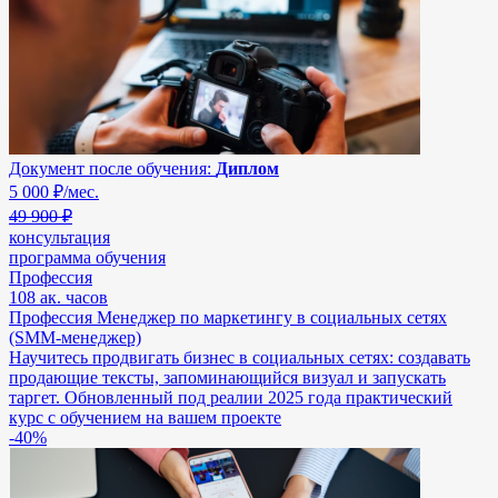
Документ после обучения:
Диплом
5 000
₽/мес.
49 900 ₽
консультация
программа обучения
Профессия
108 ак. часов
Профессия Менеджер по маркетингу в социальных сетях
(SMM-менеджер)
Научитесь продвигать бизнес в социальных сетях: создавать
продающие тексты, запоминающийся визуал и запускать
таргет. Обновленный под реалии 2025 года практический
курс с обучением на вашем проекте
-40%