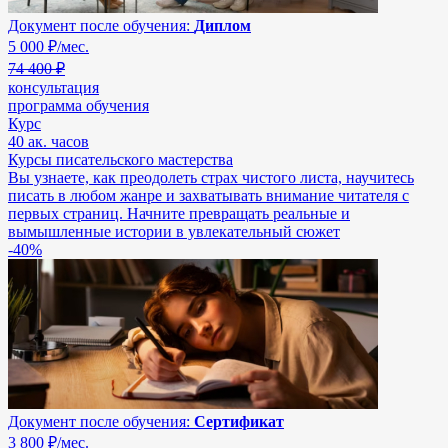
Документ после обучения:
Диплом
5 000
₽/мес.
74 400 ₽
консультация
программа обучения
Курс
40 ак. часов
Курсы писательского мастерства
Вы узнаете, как преодолеть страх чистого листа, научитесь
писать в любом жанре и захватывать внимание читателя с
первых страниц. Начните превращать реальные и
вымышленные истории в увлекательный сюжет
-40%
Документ после обучения:
Сертификат
3 800
₽/мес.