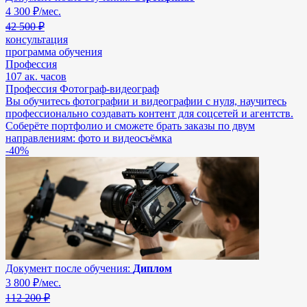
4 300
₽/мес.
42 500 ₽
консультация
программа обучения
Профессия
107 ак. часов
Профессия Фотограф-видеограф
Вы обучитесь фотографии и видеографии с нуля, научитесь
профессионально создавать контент для соцсетей и агентств.
Соберёте портфолио и сможете брать заказы по двум
направлениям: фото и видеосъёмка
-40%
Документ после обучения:
Диплом
3 800
₽/мес.
112 200 ₽