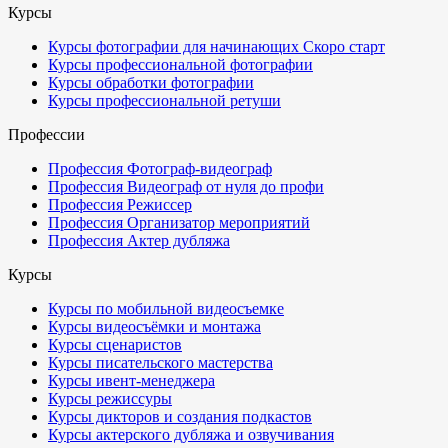
Курсы
Курсы фотографии для начинающих
Скоро старт
Курсы профессиональной фотографии
Курсы обработки фотографии
Курсы профессиональной ретуши
Профессии
Профессия Фотограф-видеограф
Профессия Видеограф от нуля до профи
Профессия Режиссер
Профессия Организатор мероприятий
Профессия Актер дубляжа
Курсы
Курсы по мобильной видеосъемке
Курсы видеосъёмки и монтажа
Курсы сценаристов
Курсы писательского мастерства
Курсы ивент-менеджера
Курсы режиссуры
Курсы дикторов и создания подкастов
Курсы актерского дубляжа и озвучивания