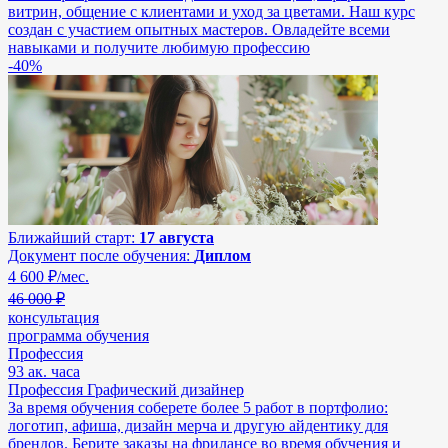
витрин, общение с клиентами и уход за цветами. Наш курс
создан с участием опытных мастеров. Овладейте всеми
навыками и получите любимую профессию
-40%
Ближайший старт:
17 августа
Документ после обучения:
Диплом
4 600
₽/мес.
46 000 ₽
консультация
программа обучения
Профессия
93 ак. часа
Профессия Графический дизайнер
За время обучения соберете более 5 работ в портфолио:
логотип, афиша, дизайн мерча и другую айдентику для
брендов. Берите заказы на фрилансе во время обучения и