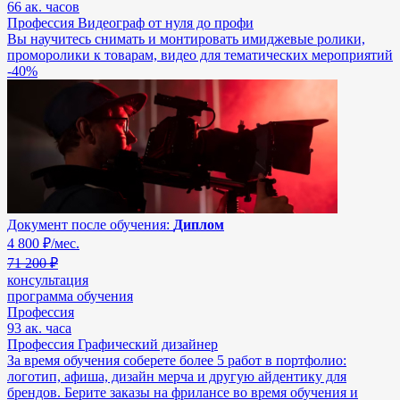
66 ак. часов
Профессия Видеограф от нуля до профи
Вы научитесь снимать и монтировать имиджевые ролики,
проморолики к товарам, видео для тематических мероприятий
-40%
Документ после обучения:
Диплом
4 800
₽/мес.
71 200 ₽
консультация
программа обучения
Профессия
93 ак. часа
Профессия Графический дизайнер
За время обучения соберете более 5 работ в портфолио:
логотип, афиша, дизайн мерча и другую айдентику для
брендов. Берите заказы на фрилансе во время обучения и