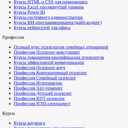
Курсы HTML и CSS для начинающих
Курсы Excel: продвинутый уровень
Курсы Power BI
Курсы системного администратора
Курсы ИИ-программирования (вайб-кодинг)
Курсы нейросетей для офиса
Профессии
Полный курс психологии семейных отношений
Профессия Психолог-консультант
Курсы повышения квалификации психологов
Курсы эффективной коммуникации
Профессия Психолог-коуч
Профессия Корпоративный психолог
Профессия Семейный психолог
Профессия Игропрактик
Профессия Арт-терапевт
Профессия Детский психолог
Профессия КПТ-психолог
Профессия НЛП-специалист
Курсы
Курсы коучинга