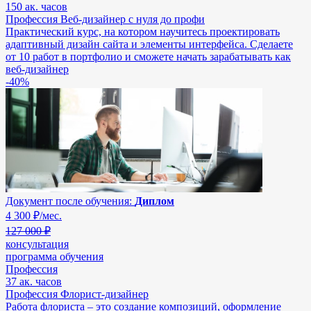
150 ак. часов
Профессия Веб-дизайнер с нуля до профи
Практический курс, на котором научитесь проектировать
адаптивный дизайн сайта и элементы интерфейса. Сделаете
от 10 работ в портфолио и сможете начать зарабатывать как
веб-дизайнер
-40%
Документ после обучения:
Диплом
4 300
₽/мес.
127 000 ₽
консультация
программа обучения
Профессия
37 ак. часов
Профессия Флорист-дизайнер
Работа флориста – это создание композиций, оформление