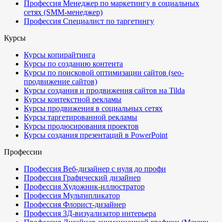
Профессия Менеджер по маркетингу в социальных
сетях (SMM-менеджер)
Профессия Специалист по таргетингу
Курсы
Курсы копирайтинга
Курсы по созданию контента
Курсы по поисковой оптимизации сайтов (seo-
продвижение сайтов)
Курсы создания и продвижения сайтов на Tilda
Курсы контекстной рекламы
Курсы продвижения в социальных сетях
Курсы таргетированной рекламы
Курсы продюсирования проектов
Курсы создания презентаций в PowerPoint
Профессии
Профессия Веб-дизайнер с нуля до профи
Профессия Графический дизайнер
Профессия Художник-иллюстратор
Профессия Мультипликатор
Профессия Флорист-дизайнер
Профессия 3Д-визуализатор интерьера