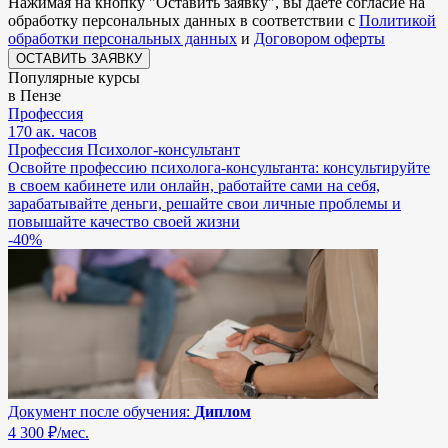
Нажимая на кнопку "
Оставить заявку
", вы даете согласие на
обработку персональных данных в соответствии с
Политикой
обработки персональных данных
и
Договором оферты
ОСТАВИТЬ ЗАЯВКУ
Популярные курсы
в Пензе
Профессия
170 ак. часов
Профессия Психолог-консультант
Освойте профессию психолога-консультанта: консультируйте
в своем кабинете или онлайн, работайте сами на себя,
зарабатывайте деньги, решайте свои личные проблемы и
повышайте качество своей жизни
-40%
Документ после обучения:
Диплом
4 300
₽/мес.