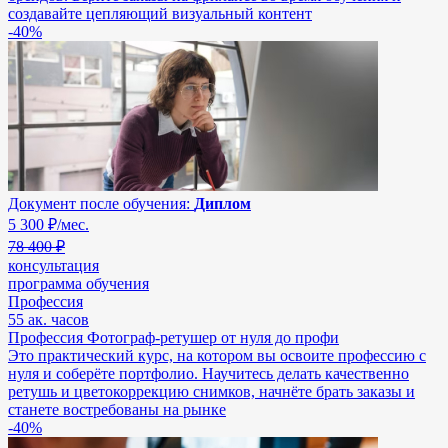
создавайте цепляющий визуальный контент
-40%
Документ после обучения:
Диплом
5 300
₽/мес.
78 400 ₽
консультация
программа обучения
Профессия
55 ак. часов
Профессия Фотограф-ретушер от нуля до профи
Это практический курс, на котором вы освоите профессию с
нуля и соберёте портфолио. Научитесь делать качественно
ретушь и цветокоррекцию снимков, начнёте брать заказы и
станете востребованы на рынке
-40%