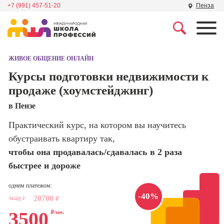
+7 (991) 457-51-20
Пенза
Профессии
Школа маркетинга и
рекламы
ЖИВОЕ ОБЩЕНИЕ ОНЛАЙН
Профессия
Специалист по
Курсы подготовки недвижимости к
Школа дизайна
поисковой
продаже (хоумстейджинг)
оптимизации
сайтов (seo-
Школа нейросетей и
в Пензе
продвижение
программирования
сайтов)
Практический курс, на котором вы научитесь
обустраивать квартиру так,
Школа психологии
Профессия
Интернет-
чтобы она продавалась/сдавалась в 2 раза
маркетолог
быстрее и дороже
Школа актерского
мастерства
Профессия
одним платежом:
Менеджер по
-40%
20700
маркетингу в
34500
₽
₽
Школа бизнеса и
социальных
3500
управления
₽/мес.
сетях (SMM-