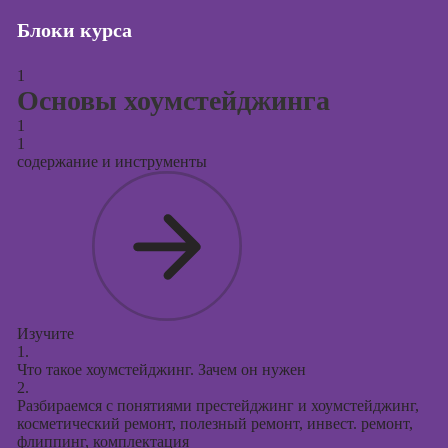
Блоки курса
Курсы создания
и продвижения
сайтов на Tilda
1
Основы хоумстейджинга
Курсы
контекстной
1
1
рекламы
содержание и инструменты
Курсы
продвижения в
социальных
сетях
Курсы
таргетированной
рекламы
Изучите
1.
Курсы
Что такое хоумстейджинг. Зачем он нужен
продюсирования
2.
проектов
Разбираемся с понятиями престейджинг и хоумстейджинг,
косметический ремонт, полезный ремонт, инвест. ремонт,
Курсы создания
флиппинг, комплектация