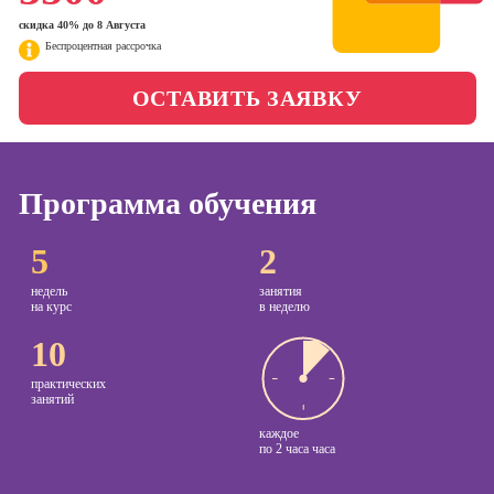
менеджер)
скидка 40% до 8 Августа
Фотошкола
Беспроцентная рассрочка
Профессия
Специалист по
Школа медиа
таргетингу
ОСТАВИТЬ ЗАЯВКУ
Курсы
Онлайн-обучение
Программа обучения
Курсы
5
2
копирайтинга
Курсы по
недель
занятия
на курс
в неделю
созданию
контента
10
Курсы по
практических
поисковой
занятий
оптимизации
каждое
сайтов (seo-
по
2 часа часа
продвижение
сайтов)