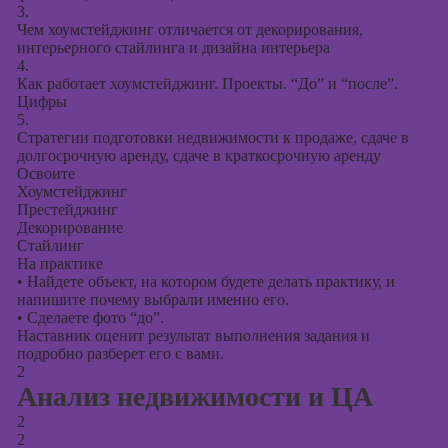
презентаций в
3.
PowerPoint
Чем хоумстейджинг отличается от декорирования,
интерьерного стайлинга и дизайна интерьера
4.
Как работает хоумстейджинг. Проекты. “До” и “после”.
Цифры
5.
Стратегии подготовки недвижимости к продаже, сдаче в
долгосрочную аренду, сдаче в краткосрочную аренду
Освоите
Хоумстейджинг
Престейджинг
Декорирование
Стайлинг
На практике
•
Найдете объект, на котором будете делать практику, и
напишите почему выбрали именно его.
•
Сделаете фото “до”.
Наставник оценит результат выполнения задания и
подробно разберет его с вами.
2
Анализ недвижимости и ЦА
2
2