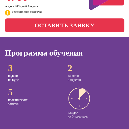
менеджер)
скидка 40% до 6 Августа
Фотошкола
Беспроцентная рассрочка
Профессия
Специалист по
Школа медиа
ОСТАВИТЬ ЗАЯВКУ
таргетингу
Курсы
Онлайн-обучение
Программа обучения
Курсы
3
2
копирайтинга
недели
занятия
Курсы по
на курс
в неделю
созданию
контента
5
Курсы по
практических
поисковой
занятий
оптимизации
каждое
сайтов (seo-
по
2 часа часа
продвижение
сайтов)