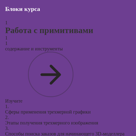
Блоки курса
Курсы создания
и продвижения
сайтов на Tilda
1
Работа с примитивами
Курсы
1
контекстной
1
рекламы
содержание и инструменты
Курсы
продвижения в
социальных
сетях
Курсы
таргетированной
рекламы
Изучите
1.
Курсы
Сферы применения трехмерной графики
продюсирования
2.
проектов
Этапы получения трехмерного изображения
3.
Курсы создания
Способы поиска заказов для начинающего 3D-моделлера