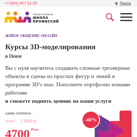
+7 (991) 457-51-20
Пенза
Профессии
Школа маркетинга и
рекламы
ЖИВОЕ ОБЩЕНИЕ ОНЛАЙН
Профессия
Специалист по
Курсы 3D-моделирования
Школа дизайна
поисковой
в Пензе
оптимизации
сайтов (seo-
Школа нейросетей и
Вы с нуля научитесь создавать сложные трехмерные
продвижение
программирования
сайтов)
объекты и сцены из простых фигур и линий в
программе 3D’s max. Пополните портфолио новыми
Школа психологии
Профессия
работами
Интернет-
маркетолог
и сможете поднять ценник на ваши услуги
Школа актерского
мастерства
Профессия
одним платежом:
Менеджер по
-40%
13900
маркетингу в
23200
₽
₽
Школа бизнеса и
социальных
4700
₽/мес.
управления
сетях (SMM-