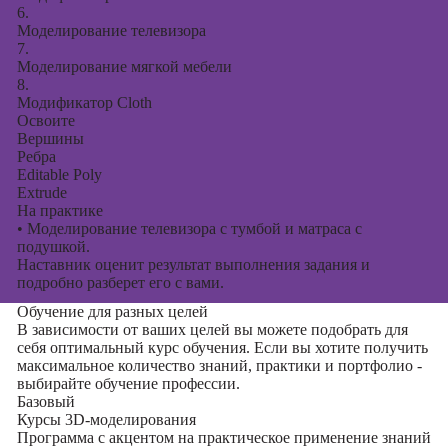
6.
Моделирование телевизора
7.
Моделирование мягкой мебели
8.
Модификатор Cloth
Освоите
Вершины
Ребра
Editable Poly
Extrude
На практике
•
Моделирование телевизора с тумбой и матраса с
подушкой.
Наставник оценит результат выполнения задания и
подробно разберет его с вами.
Обучение для разных целей
В зависимости от ваших целей вы можете подобрать для
себя оптимальный курс обучения. Если вы хотите получить
максимальное количество знаний, практики и портфолио -
выбирайте обучение профессии.
Базовый
Курсы 3D-моделирования
Программа с акцентом на практическое применение знаний