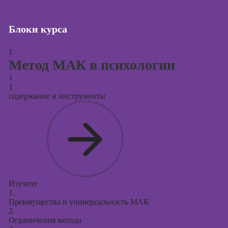
Курсы создания
и продвижения
Блоки курса
сайтов на Tilda
1
Курсы
Метод МАК в психологии
контекстной
рекламы
1
1
Курсы
содержание и инструменты
продвижения в
социальных
сетях
Курсы
таргетированной
рекламы
Курсы
Изучите
продюсирования
1.
проектов
Преимущества и универсальность МАК
2.
Курсы создания
Ограничения метода