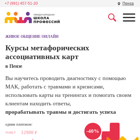
+7 (991) 457-51-20
Пенза
Профессии
Школа маркетинга и
рекламы
ЖИВОЕ ОБЩЕНИЕ ОНЛАЙН
Профессия
Специалист по
Курсы метафорических
Школа дизайна
поисковой
ассоциативных карт
оптимизации
сайтов (seo-
Школа нейросетей и
в Пензе
продвижение
программирования
сайтов)
Вы научитесь проводить диагностику с помощью
МАК, работать с травмами и кризисами,
Школа психологии
Профессия
Интернет-
использовать карты на тренингах и помогать своим
маркетолог
клиентам находить ответы,
Школа актерского
мастерства
прорабатывать травмы и достигать успеха
Профессия
Менеджер по
маркетингу в
одним платежом:
Школа бизнеса и
социальных
-40%
12900
21500
₽
управления
₽
сетях (SMM-