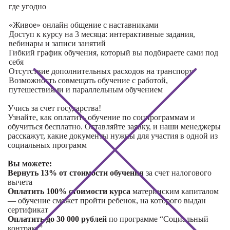
где угодно
«Живое» онлайн общение с наставниками
Доступ к курсу на 3 месяца: интерактивные задания,
вебинары и записи занятий
Гибкий график обучения, который вы подбираете сами под
себя
Отсутствие дополнительных расходов на транспорт
Возможность совмещать обучение с работой,
путешествиями и параллельным обучением
Учись за счет государства!
Узнайте, как оплатить обучение по соцпрограммам и
обучиться бесплатно. Оставляйте заявку, и наши менеджеры
расскажут, какие документы нужны для участия в одной из
социальных программ
Вы можете:
Вернуть 13% от стоимости обучения
за счет налогового
вычета
Оплатить 100% стоимости курса
материнским капиталом
— обучение сможет пройти ребенок, на которого выдан
сертификат
Оплатить до 30 000 рублей
по программе “Социальный
контракт”