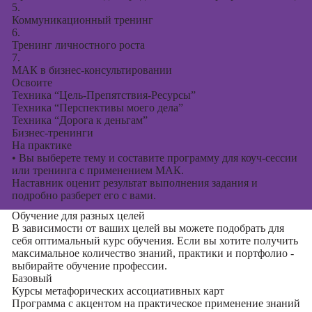
5.
Коммуникационный тренинг
6.
Тренинг личностного роста
7.
МАК в бизнес-консультировании
Освоите
Техника “Цель-Препятствия-Ресурсы”
Техника “Перспективы моего дела”
Техника “Дорога к деньгам”
Бизнес-тренинги
На практике
•
Вы выберете тему и составите программу для коуч-сессии
или тренинга с применением МАК.
Наставник оценит результат выполнения задания и
подробно разберет его с вами.
Обучение для разных целей
В зависимости от ваших целей вы можете подобрать для
себя оптимальный курс обучения. Если вы хотите получить
максимальное количество знаний, практики и портфолио -
выбирайте обучение профессии.
Базовый
Курсы метафорических ассоциативных карт
Программа с акцентом на практическое применение знаний