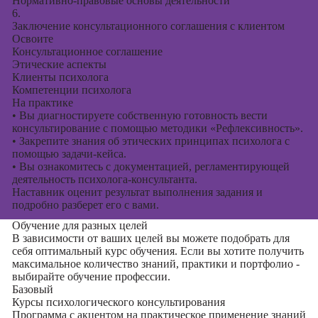
Нормативно-правовые основы деятельности
6.
Заключение консультационного соглашения с клиентом
Освоите
Консультационное соглашение
Этические аспекты
Клиенты психолога
Компетенции психолога
На практике
•
Вы диагностируете собственную готовность вести
консультирование с помощью методики «Рефлексивность».
•
Закрепите знания об этических принципах психолога с
помощью задачи-кейса.
•
Вы ознакомитесь с документацией, регламентирующей
деятельность психолога-консультанта.
Наставник оценит результат выполнения задания и
подробно разберет его с вами.
Обучение для разных целей
В зависимости от ваших целей вы можете подобрать для
себя оптимальный курс обучения. Если вы хотите получить
максимальное количество знаний, практики и портфолио -
выбирайте обучение профессии.
Базовый
Курсы психологического консультирования
Программа с акцентом на практическое применение знаний