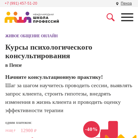
+7 (991) 457-51-20
Пенза
Профессии
Школа маркетинга и
рекламы
ЖИВОЕ ОБЩЕНИЕ ОНЛАЙН
Профессия
Специалист по
Курсы психологического
Школа дизайна
поисковой
консультирования
оптимизации
сайтов (seo-
Школа нейросетей и
в Пензе
продвижение
программирования
сайтов)
Начните консультационную практику!
Шаг за шагом научитесь проводить сессии, выявлять
Школа психологии
Профессия
Интернет-
запрос клиента, строить гипотезы, внедрять
маркетолог
изменения в жизнь клиента и проводить оценку
Школа актерского
мастерства
эффективности терапии
Профессия
Менеджер по
маркетингу в
одним платежом:
Школа бизнеса и
социальных
-40%
12900
21500
₽
управления
₽
сетях (SMM-