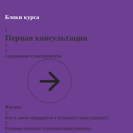
Курсы создания
и продвижения
Блоки курса
сайтов на Tilda
1
Курсы
Первая консультация
контекстной
рекламы
1
1
Курсы
содержание и инструменты
продвижения в
социальных
сетях
Курсы
таргетированной
рекламы
Курсы
Изучите
продюсирования
1.
проектов
Кто и зачем обращается к психологу-консультанту?
2.
Курсы создания
Ролевые позиции психолога-консультанта