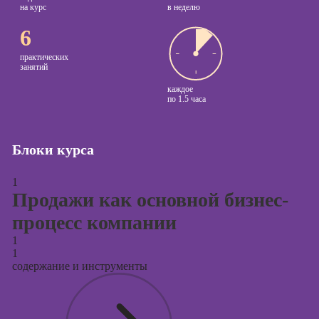
на курс
в неделю
Курсы создания
6
и продвижения
сайтов на Tilda
практических
занятий
Курсы
контекстной
каждое
по
1.5 часа
рекламы
Курсы
продвижения в
Блоки курса
социальных
сетях
1
Продажи как основной бизнес-
Курсы
таргетированной
процесс компании
рекламы
1
Курсы
1
продюсирования
содержание и инструменты
проектов
Курсы создания