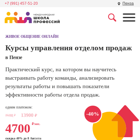
+7 (991) 457-51-20
Пенза
Профессии
Школа маркетинга и
рекламы
ЖИВОЕ ОБЩЕНИЕ ОНЛАЙН
Профессия
Специалист по
Курсы управления отделом продаж
Школа дизайна
поисковой
в Пензе
оптимизации
сайтов (seo-
Школа нейросетей и
Практический курс, на котором вы научитесь
продвижение
программирования
сайтов)
выстраивать работу команды, анализировать
результаты работы и повышать показатели
Школа психологии
Профессия
эффективности работы отдела продаж.
Интернет-
маркетолог
Школа актерского
одним платежом:
мастерства
Профессия
-40%
13900
23200
₽
₽
Менеджер по
4700
маркетингу в
₽/мес.
Школа бизнеса и
социальных
управления
сетях (SMM-
скидка 40% до 8 Августа