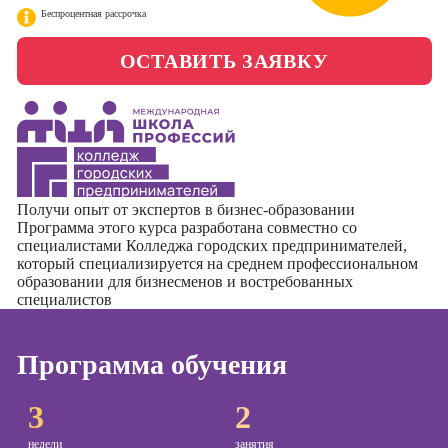
менеджер)
Беспроцентная рассрочка
Фотошкола
Профессия
ОСТАВИТЬ ЗАЯВКУ
Специалист по
Школа медиа
таргетингу
Курсы
Онлайн-обучение
Курсы
Получи опыт от экспертов в бизнес-образовании
Программа этого курса разработана совместно со
копирайтинга
специалистами
Колледжа городских предпринимателей
,
который специализируется на среднем профессиональном
Курсы по
образовании для бизнесменов и востребованных
созданию
специалистов
контента
Курсы по
Программа обучения
поисковой
оптимизации
сайтов (seo-
3
2
продвижение
сайтов)
недели
занятия