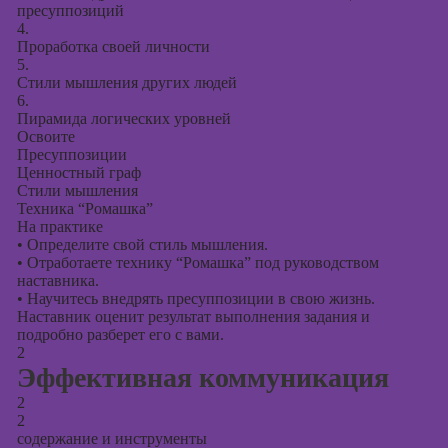
презентаций в
пресуппозиций
PowerPoint
4.
Проработка своей личности
5.
Стили мышления других людей
6.
Пирамида логических уровней
Освоите
Пресуппозиции
Ценностный граф
Стили мышления
Техника “Ромашка”
На практике
•
Определите свой стиль мышления.
•
Отработаете технику “Ромашка” под руководством
наставника.
•
Научитесь внедрять пресуппозиции в свою жизнь.
Наставник оценит результат выполнения задания и
подробно разберет его с вами.
2
Эффективная коммуникация
2
2
содержание и инструменты