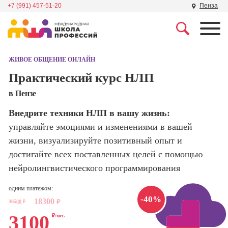
+7 (991) 457-51-20
Пенза
Профессии
Школа маркетинга и
рекламы
ЖИВОЕ ОБЩЕНИЕ ОНЛАЙН
Профессия
Специалист по
Практический курс НЛП
Школа дизайна
поисковой
в Пензе
оптимизации
сайтов (seo-
Школа нейросетей и
Внедрите техники НЛП в вашу жизнь:
продвижение
программирования
сайтов)
управляйте эмоциями и изменениями в вашей
жизни, визуализируйте позитивный опыт и
Школа психологии
Профессия
достигайте всех поставленных целей с помощью
Интернет-
маркетолог
нейролингвистического программирования
Школа актерского
мастерства
Профессия
одним платежом:
Менеджер по
-40%
18300
маркетингу в
30500
₽
₽
Школа бизнеса и
социальных
3100
₽/мес.
управления
сетях (SMM-