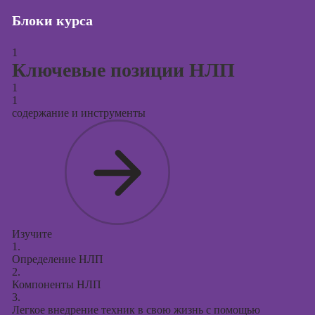
Блоки курса
Курсы создания
и продвижения
сайтов на Tilda
1
Ключевые позиции НЛП
Курсы
1
контекстной
1
рекламы
содержание и инструменты
Курсы
продвижения в
социальных
сетях
Курсы
таргетированной
рекламы
Изучите
1.
Курсы
Определение НЛП
продюсирования
2.
проектов
Компоненты НЛП
3.
Курсы создания
Легкое внедрение техник в свою жизнь с помощью