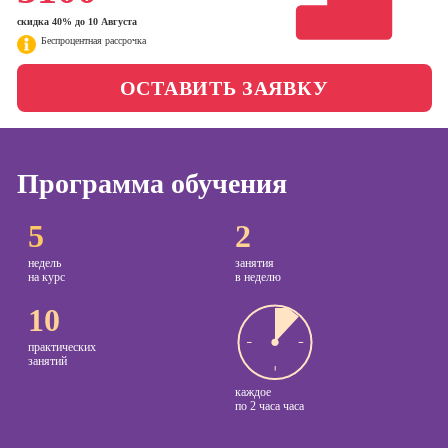
менеджер)
скидка 40% до 10 Августа
Фотошкола
Беспроцентная рассрочка
Профессия
Специалист по
Школа медиа
ОСТАВИТЬ ЗАЯВКУ
таргетингу
Курсы
Онлайн-обучение
Программа обучения
Курсы
5
2
копирайтинга
недель
занятия
Курсы по
на курс
в неделю
созданию
контента
10
Курсы по
практических
поисковой
занятий
оптимизации
каждое
сайтов (seo-
по
2 часа часа
продвижение
сайтов)