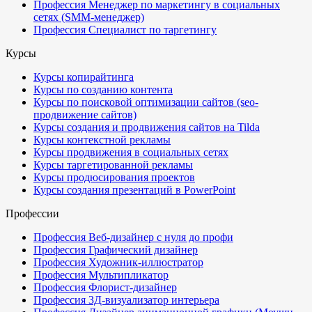
Профессия Менеджер по маркетингу в социальных
сетях (SMM-менеджер)
Профессия Специалист по таргетингу
Курсы
Курсы копирайтинга
Курсы по созданию контента
Курсы по поисковой оптимизации сайтов (seo-
продвижение сайтов)
Курсы создания и продвижения сайтов на Tilda
Курсы контекстной рекламы
Курсы продвижения в социальных сетях
Курсы таргетированной рекламы
Курсы продюсирования проектов
Курсы создания презентаций в PowerPoint
Профессии
Профессия Веб-дизайнер с нуля до профи
Профессия Графический дизайнер
Профессия Художник-иллюстратор
Профессия Мультипликатор
Профессия Флорист-дизайнер
Профессия 3Д-визуализатор интерьера