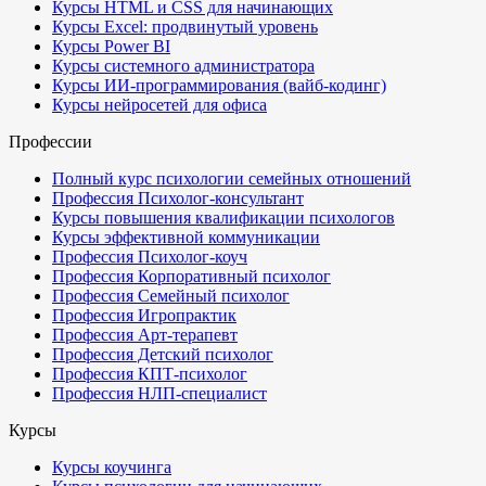
Курсы HTML и CSS для начинающих
Курсы Excel: продвинутый уровень
Курсы Power BI
Курсы системного администратора
Курсы ИИ-программирования (вайб-кодинг)
Курсы нейросетей для офиса
Профессии
Полный курс психологии семейных отношений
Профессия Психолог-консультант
Курсы повышения квалификации психологов
Курсы эффективной коммуникации
Профессия Психолог-коуч
Профессия Корпоративный психолог
Профессия Семейный психолог
Профессия Игропрактик
Профессия Арт-терапевт
Профессия Детский психолог
Профессия КПТ-психолог
Профессия НЛП-специалист
Курсы
Курсы коучинга