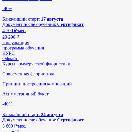
-40%
Ближайший старт:
17 августа
Документ после обучения:
Сертификат
4 700
₽/мес.
23 200 ₽
консультация
программа обучения
КУРС
Офлайн
Курсы коммерческой флористики
Современная флористика
Принцип построения композиций
Асимметричный букет
-40%
Ближайший старт:
24 августа
Документ после обучения:
Сертификат
3 600
₽/мес.