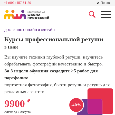
+7 (991) 457-51-20
Пенза
Профессии
Школа маркетинга и
рекламы
ДОСТУПНО ОНЛАЙН И ОФЛАЙН
Профессия
Специалист по
Курсы профессиональной ретуши
Школа дизайна
поисковой
в Пензе
оптимизации
сайтов (seo-
Школа нейросетей и
Вы изучите техники глубокой ретуши, научитесь
продвижение
программирования
сайтов)
обрабатывать фотографий качественно и быстро.
За 3 недели обучения создадите >5 работ для
Школа психологии
Профессия
портфолио:
Интернет-
маркетолог
портретная фотография, бьюти ретушь и ретушь для
Школа актерского
мастерства
рекламных агентств
Профессия
Менеджер по
9900
₽
маркетингу в
Школа бизнеса и
-40%
социальных
управления
скидка до 7 Августа
сетях (SMM-