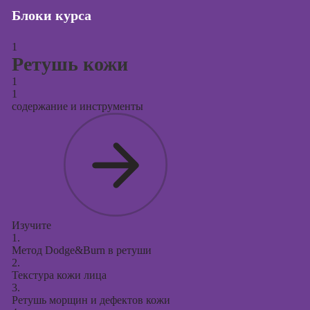
Блоки курса
Курсы создания
и продвижения
1
сайтов на Tilda
Ретушь кожи
Курсы
1
контекстной
1
рекламы
содержание и инструменты
Курсы
продвижения в
социальных
сетях
Курсы
таргетированной
рекламы
Изучите
1.
Курсы
Метод Dodge&Burn в ретуши
продюсирования
2.
проектов
Текстура кожи лица
3.
Курсы создания
Ретушь морщин и дефектов кожи