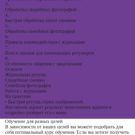
3.
Обработка свадебных фотографий
4.
Быстрая обработка серии снимков
5.
Обработка семейных фотографий
6.
Правила взаимодействия с журналами
7.
Поиск заказов для начинающих ретушеров
8.
Особенности общения с заказчиками
Освоите
Журнальная ретушь
Свадебные снимки
Семейная фотография
Работа с журналами
На практике
•
Быстрая ретушь серии изображений.
Наставник оценит результат выполнения задания и
подробно разберет его с вами.
Обучение для разных целей
В зависимости от ваших целей вы можете подобрать для
себя оптимальный курс обучения. Если вы хотите получить