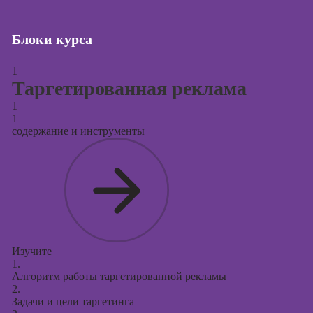
Курсы создания
и продвижения
Блоки курса
сайтов на Tilda
1
Курсы
Таргетированная реклама
контекстной
рекламы
1
1
Курсы
содержание и инструменты
продвижения в
социальных
сетях
Курсы
таргетированной
рекламы
Курсы
Изучите
продюсирования
1.
проектов
Алгоритм работы таргетированной рекламы
2.
Курсы создания
Задачи и цели таргетинга