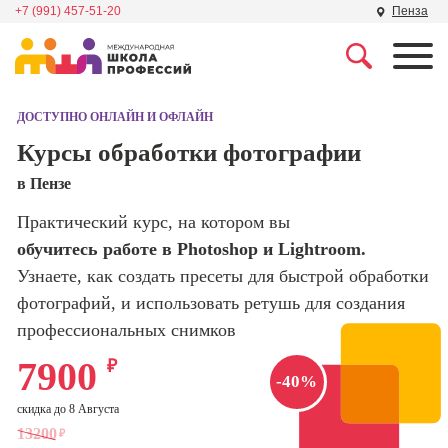
+7 (991) 457-51-20
Пенза
Профессии
Школа маркетинга и
рекламы
ДОСТУПНО ОНЛАЙН И ОФЛАЙН
Профессия
Специалист по
Курсы обработки фотографии
Школа дизайна
поисковой
в Пензе
оптимизации
сайтов (seo-
Школа нейросетей и
Практический курс, на котором вы
продвижение
программирования
сайтов)
обучитесь работе в Photoshop и Lightroom.
Узнаете, как создать пресеты для быстрой обработки
Школа психологии
Профессия
фотографий, и использовать ретушь для создания
Интернет-
маркетолог
профессиональных снимков
Школа актерского
мастерства
Профессия
7900
₽
Менеджер по
-40%
маркетингу в
Школа бизнеса и
скидка до 8 Августа
социальных
управления
13200
₽
сетях (SMM-