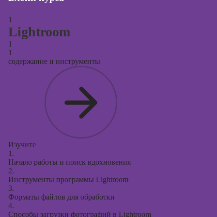
Курсы создания
1
и продвижения
Lightroom
сайтов на Tilda
1
Курсы
1
контекстной
содержание и инструменты
рекламы
Курсы
продвижения в
социальных
сетях
Курсы
таргетированной
Изучите
1.
рекламы
Начало работы и поиск вдохновения
2.
Курсы
Инструменты программы Lightroom
продюсирования
3.
проектов
Форматы файлов для обработки
4.
Курсы создания
Способы загрузки фотографий в Lightroom