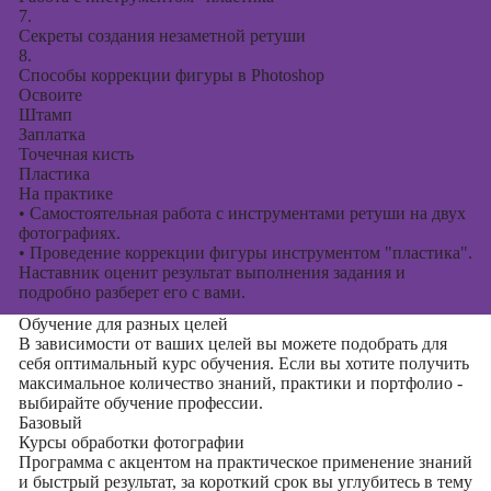
7.
Секреты создания незаметной ретуши
8.
Способы коррекции фигуры в Photoshop
Освоите
Штамп
Заплатка
Точечная кисть
Пластика
На практике
•
Самостоятельная работа с инструментами ретуши на двух
фотографиях.
•
Проведение коррекции фигуры инструментом "пластика".
Наставник оценит результат выполнения задания и
подробно разберет его с вами.
Обучение для разных целей
В зависимости от ваших целей вы можете подобрать для
себя оптимальный курс обучения. Если вы хотите получить
максимальное количество знаний, практики и портфолио -
выбирайте обучение профессии.
Базовый
Курсы обработки фотографии
Программа с акцентом на практическое применение знаний
и быстрый результат, за короткий срок вы углубитесь в тему