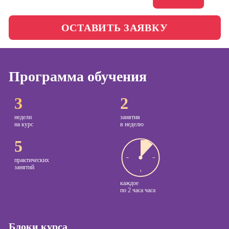
менеджер)
Фотошкола
Профессия
ОСТАВИТЬ ЗАЯВКУ
Специалист по
Школа медиа
таргетингу
Программа обучения
Курсы
Онлайн-обучение
3
2
Курсы
копирайтинга
недели
занятия
на курс
в неделю
Курсы по
5
созданию
контента
практических
занятий
Курсы по
каждое
поисковой
по
2 часа часа
оптимизации
сайтов (seo-
продвижение
Блоки курса
сайтов)