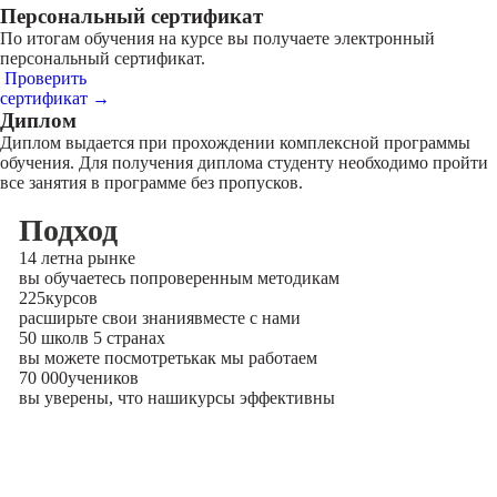
Персональный сертификат
По итогам обучения на курсе вы получаете электронный
персональный сертификат.
Проверить
сертификат →
Диплом
Диплом выдается при прохождении комплексной программы
обучения. Для получения диплома студенту необходимо пройти
все занятия в программе без пропусков.
Подход
14 лет
на рынке
вы обучаетесь по
проверенным методикам
225
курсов
расширьте свои знания
вместе с нами
50 школ
в 5 странах
вы можете посмотреть
как мы работаем
70 000
учеников
вы уверены, что наши
курсы эффективны