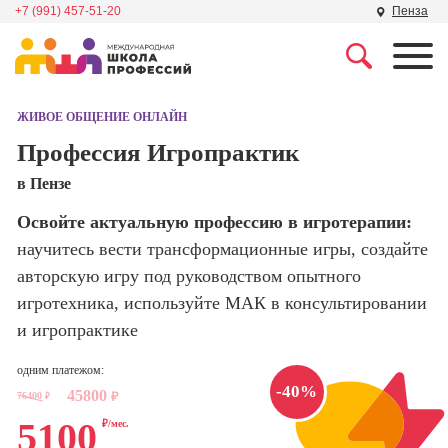
+7 (991) 457-51-20
Пенза
Профессии
Школа маркетинга и
рекламы
ЖИВОЕ ОБЩЕНИЕ ОНЛАЙН
Профессия
Специалист по
Профессия Игропрактик
Школа дизайна
поисковой
в Пензе
оптимизации
сайтов (seo-
Школа нейросетей и
Освойте актуальную профессию в игротерапии:
продвижение
программирования
сайтов)
научитесь вести трансформационные игры, создайте
авторскую игру под руководством опытного
Школа психологии
Профессия
игротехника, используйте МАК в консультировании
Интернет-
маркетолог
и игропрактике
Школа актерского
мастерства
Профессия
одним платежом:
Менеджер по
-40%
45800
маркетингу в
76400
₽
₽
Школа бизнеса и
социальных
5100
₽/мес.
управления
сетях (SMM-