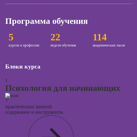
Курсы создания
и продвижения
Программа обучения
сайтов на Tilda
Курсы
5
22
114
контекстной
рекламы
курсов в профессии
недели обучения
академических часов
Курсы
продвижения в
Блоки курса
социальных
сетях
1
Курсы
Психология для начинающих
таргетированной
рекламы
7
практических занятий
Курсы
содержание и инструменты
продюсирования
проектов
Курсы создания