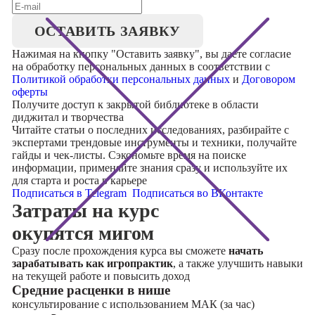
ОСТАВИТЬ ЗАЯВКУ
Нажимая на кнопку "
Оставить заявку
", вы даете согласие
на обработку персональных данных в соответствии с
Политикой обработки персональных данных
и
Договором
оферты
Получите доступ к
закрытой библиотеке
в области
диджитал и творчества
Читайте статьи о последних исследованиях, разбирайте с
экспертами трендовые инструменты и техники, получайте
гайды и чек-листы. Сэкономьте время на поиске
информации, применяйте знания сразу и используйте их
для старта и роста в карьере
Подписаться в Telegram
Подписаться во ВКонтакте
Затраты на курс
окупятся мигом
Сразу после прохождения курса вы сможете
начать
зарабатывать как игропрактик
, а также улучшить навыки
на текущей работе и повысить доход
Cредние расценки в нише
консультирование с использованием МАК (за час)