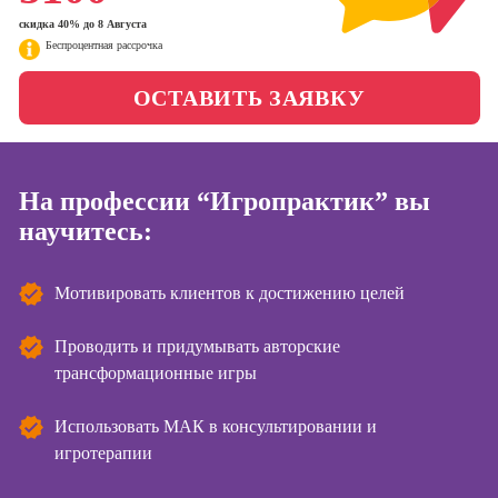
менеджер)
скидка 40% до 8 Августа
Фотошкола
Беспроцентная рассрочка
Профессия
Специалист по
Школа медиа
ОСТАВИТЬ ЗАЯВКУ
таргетингу
Курсы
Онлайн-обучение
На профессии “Игропрактик” вы
научитесь:
Курсы
копирайтинга
Мотивировать клиентов к достижению целей
Курсы по
созданию
контента
Проводить и придумывать авторские
трансформационные игры
Курсы по
поисковой
оптимизации
Использовать МАК в консультировании и
сайтов (seo-
игротерапии
продвижение
сайтов)